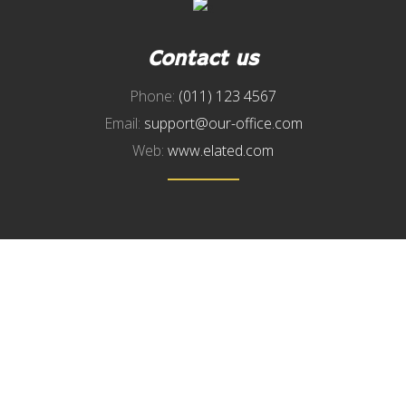
Contact us
Phone:
(011) 123 4567
Email:
support@our-office.com
Web:
www.elated.com