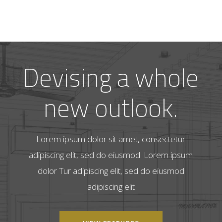
D
e
v
i
s
i
n
g
a
w
h
o
l
e
n
e
w
o
u
t
l
o
o
k
.
Lorem ipsum dolor sit amet, consectetur
adipiscing elit, sed do eiusmod. Lorem ipsum
dolor Tur adipiscing elit, sed do eiusmod
adipiscing elit